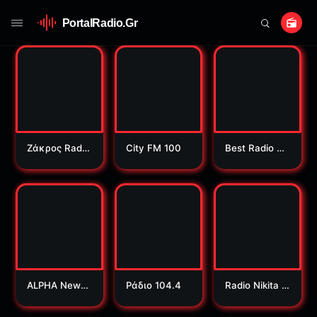
PortalRadio.Gr
Ζάκρος Radio
City FM 100
Best Radio 9
91.5
4.7
ALPHA News
Ράδιο 104.4
Radio Nikita 9
106.2
8.6