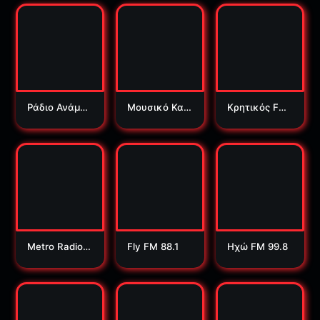
Ράδιο Ανάμνη
Μουσικό Καν
Κρητικός FM
ση 91
άλι 105.1
88.7
Metro Radio 8
Fly FM 88.1
Ηχώ FM 99.8
9.2