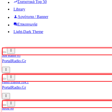
Στατιστικά Top 50
Library
Λογότυπα / Banner
Επικοινωνία
Light-Dark Theme
Just Radio 93
PortalRadio.Gr
Ράδιο Εύβοια 104.1
PortalRadio.Gr
Μπλε 99