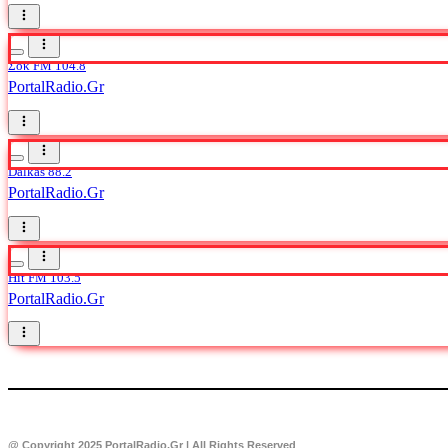
Σοκ FM 104.8
PortalRadio.Gr
Dalkas 88.2
PortalRadio.Gr
Hit FM 103.5
PortalRadio.Gr
@ Copyright 2025 PortalRadio.Gr | All Rights Reserved