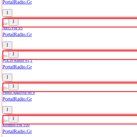
PortalRadio.Gr
NRG FM 95
PortalRadio.Gr
POLIS Radio 91,1
PortalRadio.Gr
Ράδιο Αρμονία 96.9
PortalRadio.Gr
Kosmos FM 100
PortalRadio.Gr