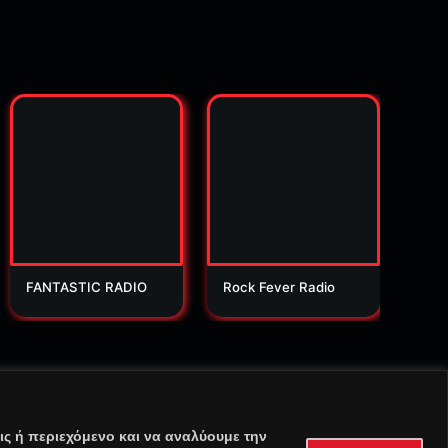
FANTASTIC RADIO
Rock Fever Radio
Orio
ς ή περιεχόμενο και να αναλύουμε την