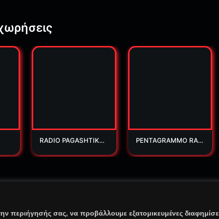
χωρήσεις
RADIO PAGASHTIKO
PENTAGRAMMO RAD
S
IO
adio.Gr | All Rights Reserved
την περιήγησής σας, να προβάλλουμε εξατομικευμένες διαφημίσει