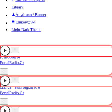
Library
Λογότυπα / Banner
Επικοινωνία
Light-Dark Theme
Ράδιο Άλφα 96
PortalRadio.Gr
Μ.Ε.Α.Σ – Ράδιο Λήμνος 97.9
PortalRadio.Gr