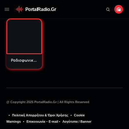
PortalRadio.Gr
Ραδιοφωνικό
ς Σταθμός Με
σολογγίου 92
@ Copyright 2025 PortalRadio.Gr | All Rights Reserved
⠀•⠀
Πολιτική Απορρήτου & Όροι Χρήσης
⠀•⠀
Cookie
Warnings
⠀•⠀
Επικοινωνία – E-mail
•⠀
Λογότυπα / Banner