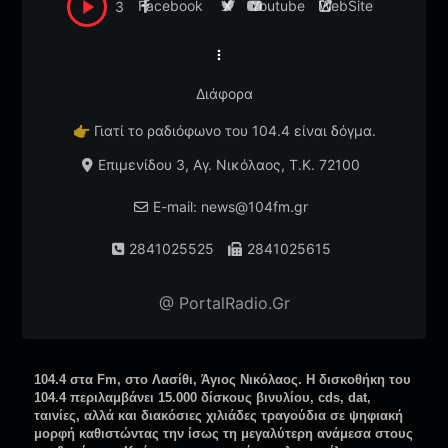
Facebook
X
Youtube
WebSite
3
Διάφορα
👉
Γιατί το ραδιόφωνο του 104.4 είναι δόγμα.
Επιμενίδου 3, Αγ. Νικόλαος, T.K. 72100
E-mail: news@104fm.gr
2841025525
2841025615
@ PortalRadio.Gr
104.4 στα Fm, στο Λασίθι, Άγιος Νικόλαος. Η δισκοθήκη του
104.4 περιλαμβάνει 15.000 δίσκους βινυλίου, cds, dat,
ταινίες, αλλά και διακόσιες χιλιάδες τραγούδια σε ψηφιακή
μορφή καθιστώντας την ίσως τη μεγαλύτερη ανάμεσα στους