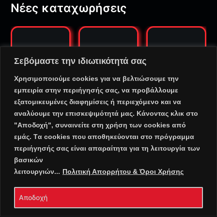
Νέες καταχωρήσεις
Σεβόμαστε την ιδιωτικότητά σας
Χρησιμοποιούμε cookies για να βελτιώσουμε την
εμπειρία στην περιήγησής σας, να προβάλλουμε
RADIO SMILE
RADIO PAGAS
PENTAGRAM
εξατομικευμένες διαφημίσεις ή περιεχόμενο και να
HTIKOS
MO RADIO
αναλύουμε την επισκεψιμότητά μας. Κάνοντας κλικ στο
"Αποδοχή", συναινείτε στη χρήση των cookies από
εμάς. Tα cookies που αποθηκεύονται στο πρόγραμμα
περιήγησής σας είναι απαραίτητα για τη λειτουργία των
βασικών
@ Copyright 2025 PortalRadio.Gr | All Rights Reserved
λειτουργιών...
Πολιτική Απορρήτου & Όροι Χρήσης
⠀•⠀
Πολιτική Απορρήτου & Όροι Χρήσης
⠀•⠀
Cookie
Αποδοχή
Warnings
⠀•⠀
Επικοινωνία – E-mail
•⠀
Λογότυπα / Banner