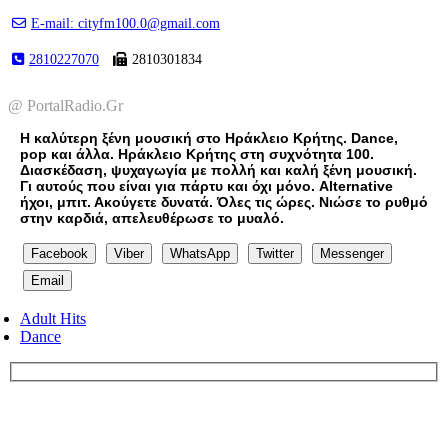
E-mail: cityfm100.0@gmail.com
2810227070
2810301834
@ PortalRadio.Gr
Η καλύτερη ξένη μουσική στο Ηράκλειο Κρήτης. Dance,
pop και άλλα. Ηράκλειο Κρήτης στη συχνότητα 100.
Διασκέδαση, ψυχαγωγία με πολλή και καλή ξένη μουσική.
Γι αυτούς που είναι για πάρτυ και όχι μόνο. Alternative
ήχοι, μπιτ. Ακούγετε δυνατά. Όλες τις ώρες. Νιώσε το ρυθμό
στην καρδιά, απελευθέρωσε το μυαλό.
Facebook
Viber
WhatsApp
Twitter
Messenger
Email
Adult Hits
Dance