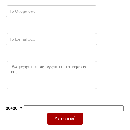
20+20=?