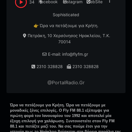
Facebook
Instagram
WebSite
34
Sophisticated
👉
Ώρα να πετάξουμε για Κρήτη.
Πετράκη, 10 Χερσόνησος Ηρακλείου, T.K.
70014
E-mail: info@flyfm.gr
2310 328828
2310 328828
@PortalRadio.Gr
Ώρα να πετάξουμε για Κρήτη. Ώρα να πετάξουμε με
μοναδικές ξένες επιλογές. Ο Fly FM 88.1 εξέπεμψε για
πρώτη φορά τον Ιανουαρίου του 1992 και αποτελεί μία
έξοχη επιλογή για χαλάρωση. Συντονιστείτε στον Fly FM
88.1 και πετάξτε μαζί του. Nα σας πούμε έτσι για την
ιστορία πως το Ηράκλειο βρίσκεται στα βόρεια παράλια της