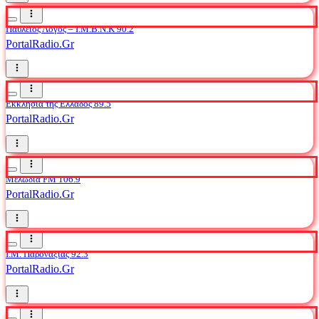
Παύλειος Λόγος – Ι.M.Β.Ν.Κ 90.2
PortalRadio.Gr
Εκκλησία της Ελλάδος 89.5
PortalRadio.Gr
Μελωδία FM 106.9
PortalRadio.Gr
Ι.Μ. Παροναξίας 92.3
PortalRadio.Gr