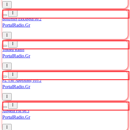
Βοιωτική Εκκλησία 99.2
PortalRadio.Gr
Τεριρέμ Radio
PortalRadio.Gr
ΡΣ. Ι.Μ. Αργολίδος 105.2
PortalRadio.Gr
Αλήθεια FM 96.3
PortalRadio.Gr