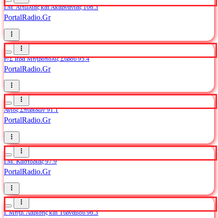
Ι.Μ. Αιτωλίας και Ακαρνανίας 106.3
PortalRadio.Gr
Ρ/Σ Ιερά Μητρόπολις Σύρου 95.4
PortalRadio.Gr
Άγιος Σπυρίδων 91.1
PortalRadio.Gr
I.M. Καστοριάς 97.9
PortalRadio.Gr
Ι. Μητρ. Λαρίσης και Τυρνάβου 96.3