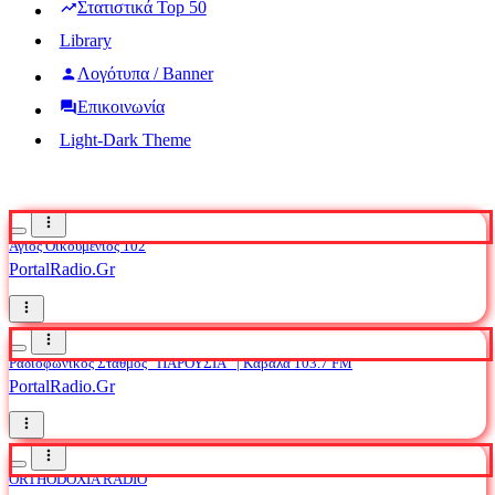
Στατιστικά Top 50
Library
Λογότυπα / Banner
Επικοινωνία
Light-Dark Theme
Άγιος Οικουμένιος 102
PortalRadio.Gr
Ραδιοφωνικός Σταθμός “ΠΑΡΟΥΣΙΑ” | Καβάλα 103.7 FM
PortalRadio.Gr
ORTHODOXIA RADIO