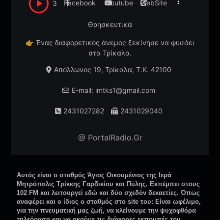
Facebook
Youtube
WebSite
3
Θρησκευτικά
👉
Ένας διαφορετικός άνεμος ξεκίνησε να φυσάει
στα Τρίκαλα.
Απόλλωνος 19, Τρίκαλα, T.K. 42100
E-mail: imtks1@gmail.com
2431027282
2431029040
@ PortalRadio.Gr
Αυτός είναι ο σταθμός Άγιος Οικουμένιος της Ιερά
Μητρόπολις Τρίκκης Γαρδικίου και Πύλης. Εκπέμπει στους
102 FM και λειτουργεί εδώ και δύο σχεδόν δεκαετίες. Όπως
αναφέρει και ο ίδιος ο σταθμός στο site του: Είναι ωφέλιμο,
για την πνευματική μας ζωή, να κλείνουμε την ψυχοφθόρα
τηλεόραση και να ακούμε τις διάφορες εκπομπές του