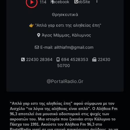
Facebook
WebSite
114
Θρησκευτικά
👉
"Απλά γαρ εστι της αληθείας έπη"
Άγιος Μάμμας, Κάλυμνος
E-mail: alithiafm@gmail.com
22430 28364
694 4528353
22430
50700
@PortalRadio.Gr
“Απλά γαρ εστι της αληθείας έπη” αφού σύμφωνα με τον
Αισχύλο “τα λόγια της αλήθειας είναι απλά”. Ο Αλήθεια Fm
96,3 αποτελεί ένα μουσικό οδοιπορικό στις ψυχές των
ακροατών του. Μια ιστορία που ξεκινάει στην Κάλυμνο το
Πάσχα του 1991. Ακούστε τον Αλήθεια Fm 96,3 στο
PortalRadio γιατί σε μια εποχή παγκόσμιου ψεύδους, το να