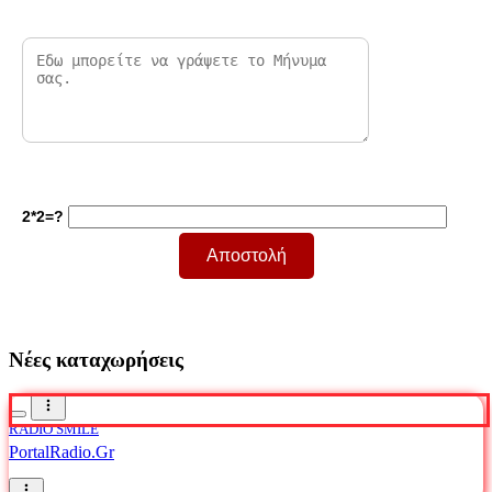
2*2=?
Νέες καταχωρήσεις
RADIO SMILE
PortalRadio.Gr