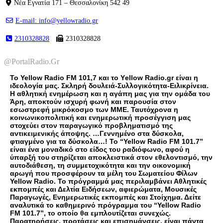
Νέα Εγνατία 171 – Θεσσαλονίκη 542 49
E-mail: info@yellowradio.gr
2310328828
2310328828
@PortalRadio.Gr
Το Yellow Radio FM 101,7 και το Υellow Radio.gr είναι η
ιδεολογία μας. Σκληρή δουλειά-Συλλογικότητα-Ειλικρίνεια.
Η αθλητική ενημέρωση και η αγάπη μας για την ομάδα του
Άρη, αποκτούν ισχυρή φωνή και παρουσία στον
εσωστρεφή μικρόκοσμο των ΜΜΕ. Ταυτόχρονα η
κοινωνικοπολιτική και ενημερωτική προσέγγιση μας
στοχεύει στον παραγωγικό προβληματισμό της
αντικειμενικής άποψης. …Γεννημένο στα δύσκολα,
φτιαγμένο για τα δύσκολα…! Το “Yellow Radio FM 101.7”
είναι ένα μοναδικό στο είδος του ραδιόφωνο, αφού η
ύπαρξή του στηρίζεται αποκλειστικά στον εθελοντισμό, την
αυτοδιάθεση, τη συμμετοχικότητα και την οικονομική
αρωγή που προσφέρουν τα μέλη του Σωματείου Φίλων
Yellow Radio. Το πρόγραμμά μας περιλαμβάνει Αθλητικές
εκπομπές και Δελτία Ειδήσεων, αφιερώματα, Μουσικές
Παραγωγές, Ενημερωτικές εκπομπές και Στοίχημα. Δείτε
αναλυτικά το καθημερινό πρόγραμμα του “Yellow Radio
FM 101.7”, το οποίο θα εμπλουτίζεται συνεχώς.
Παρατηρήσεις, προτάσεις και επισημάνσεις, είναι πάντα