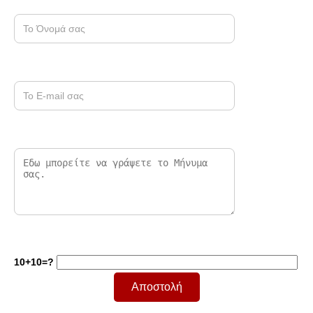
10+10=?