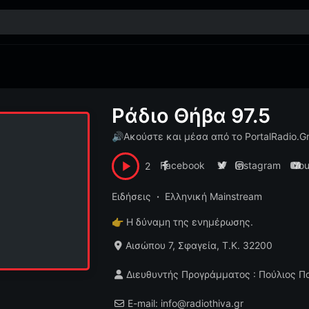
Ράδιο Θήβα 97.5
🔊
Ακούστε και μέσα από το PortalRadio.G
Facebook
X
Instagram
Yo
2
Ειδήσεις
Ελληνική Mainstream
👉
Η δύναμη της ενημέρωσης.
Αισώπου 7, Σφαγεία, T.K. 32200
Διευθυντής Προγράμματος : Πούλιος Π
E-mail: info@radiothiva.gr