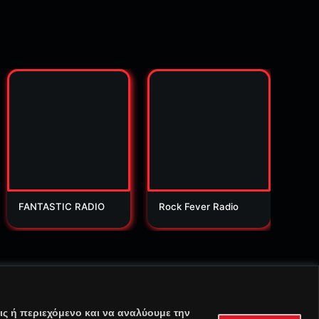
FANTASTIC RADIO
Rock Fever Radio
Orio
ς ή περιεχόμενο και να αναλύουμε την