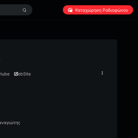
Καταχώρηση Ραδιοφώνου
r
utube
WebSite
αναγιώτης