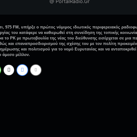
@ PortalRadio.Gr
ι, 975 FM, υπήρξε ο πρώτος νόμιμος ιδιωτικός περιφερειακός ραδιοφω
υργίας του κατάφερε να καθιερωθεί στη συνείδηση της τοπικής κοινων
α το ΡK με πρωτοβουλία της νέας του διεύθυνσης εισέρχεται σε μια π
αθώς και επαναπροσδιορισμού της σχέσης του με τον πολίτη προκειμέ
νημέρωσης και πολιτισμού για το νομό Ευρυτανίας και να ανταποκριθεί
ο άμεσο μέλλον.