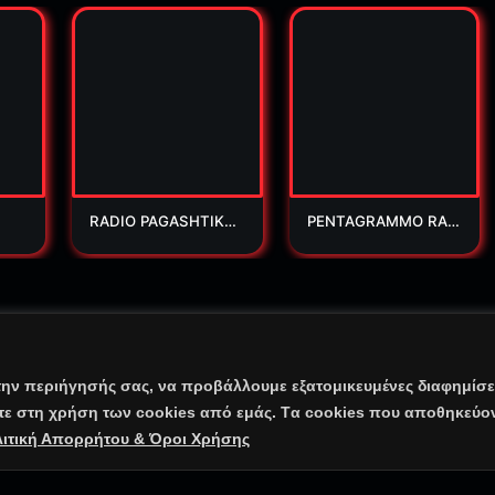
RADIO PAGASHTIKO
PENTAGRAMMO RAD
S
IO
adio.Gr | All Rights Reserved
την περιήγησής σας, να προβάλλουμε εξατομικευμένες διαφημίσει
ίτε στη χρήση των cookies από εμάς. Tα cookies που αποθηκεύο
 & Όροι Χρήσης
⠀•⠀
Cookie Warnings
⠀•⠀
Επικοινωνία – E-mail
•⠀
Λογότυπα / Banner
ιτική Απορρήτου & Όροι Χρήσης