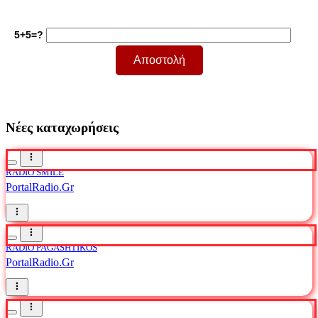
5+5=?
Νέες καταχωρήσεις
RADIO SMILE
PortalRadio.Gr
RADIO PAGASHTIKOS
PortalRadio.Gr