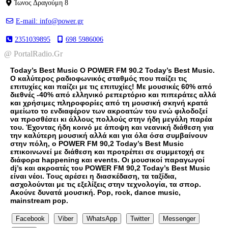
Ίωνος Δραγούμη 8
E-mail: info@power.gr
2351039895
698 5986006
@ PortalRadio.Gr
Today’s Best Music Ο POWER FM 90.2 Today’s Best Music.
Ο καλύτερος ραδιοφωνικός σταθμός που παίζει τις
επιτυχίες και παίζει με τις επιτυχίες! Με μουσικές 60% από
διεθνές -40% από ελληνικό ρεπερτόριο και πιπεράτες αλλά
και χρήσιμες πληροφορίες από τη μουσική σκηνή κρατά
αμείωτο το ενδιαφέρον των ακροατών του ενώ φιλοδοξεί
να προσθέσει κι άλλους πολλούς στην ήδη μεγάλη παρέα
του. Έχοντας ήδη κοινό με άποψη και νεανική διάθεση για
την καλύτερη μουσική αλλά και για όλα όσα συμβαίνουν
στην πόλη, ο POWER FM 90,2 Today’s Best Music
επικοινωνεί με διάθεση και προτρέπει σε συμμετοχή σε
διάφορα happening και events. Οι μουσικοί παραγωγοί
dj’s και ακροατές του POWER FM 90,2 Today’s Best Music
είναι νέοι. Τους αρέσει η διασκέδαση, τα ταξίδια,
ασχολούνται με τις εξελίξεις στην τεχνολογία, τα σπορ.
Ακούνε δυνατά μουσική. Pop, rock, dance music,
mainstream pop.
Facebook
Viber
WhatsApp
Twitter
Messenger