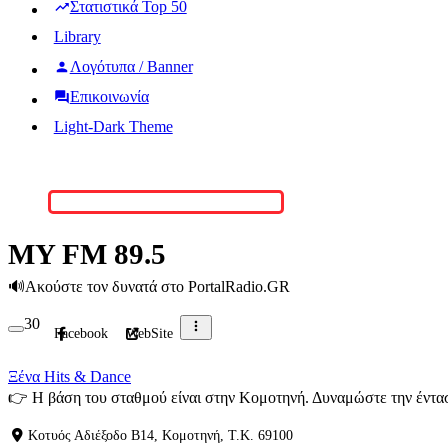
Στατιστικά Top 50
Library
Λογότυπα / Banner
Επικοινωνία
Light-Dark Theme
MY FM 89.5
🔊
Ακούστε τον δυνατά στο PortalRadio.GR
30
Facebook
WebSite
Ξένα Hits & Dance
👉
Η βάση του σταθμού είναι στην Κομοτηνή. Δυναμώστε την έντασ
Κοτυός Αδιέξοδο Β14, Κομοτηνή, T.K. 69100