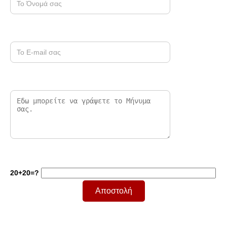
20+20=?