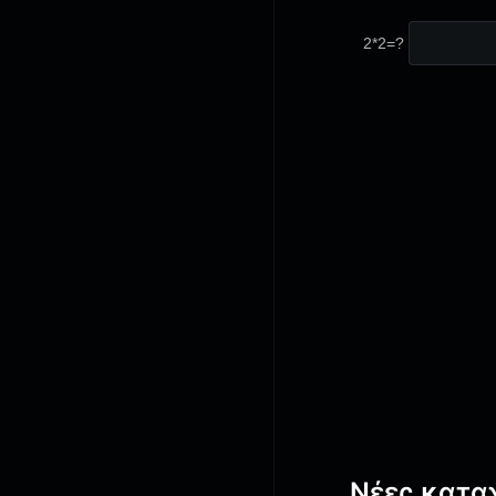
2*2=?
Νέες κατα