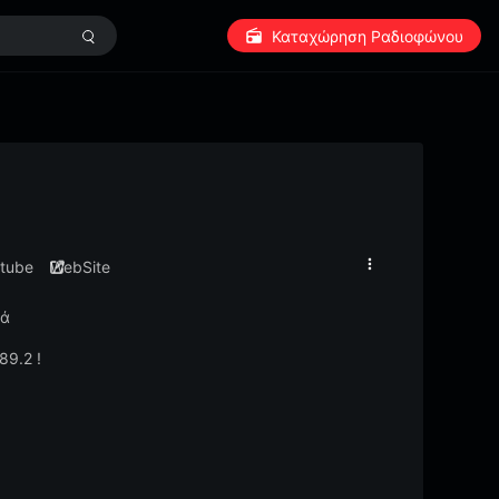
Καταχώρηση Ραδιοφώνου
tube
WebSite
κά
89.2 !