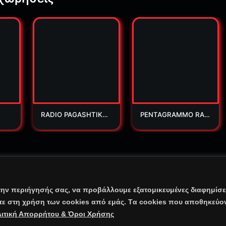
RADIO PAGASHTIKO
PENTAGRAMMO RAD
S
IO
adio.Gr | All Rights Reserved
την περιήγησής σας, να προβάλλουμε εξατομικευμένες διαφημίσει
ίτε στη χρήση των cookies από εμάς. Tα cookies που αποθηκεύο
 & Όροι Χρήσης
⠀•⠀
Cookie Warnings
⠀•⠀
Επικοινωνία – E-mail
•⠀
Λογότυπα / Banner
ιτική Απορρήτου & Όροι Χρήσης