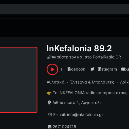
InKefalonia 89.2
🔊
Ακούστε τον και στο PortalRadio.GR
Facebook
X
Instagram
You
1
Αθλητικά
Έντεχνα & Μπαλάντες
Λαϊ
👉
Το INKEFALONIA radio εκπέμπει στους 
Λιθόστρωτο 4, Αργοστόλι
E-mail: info@inkefalonia.gr
2671024715