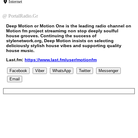
Internet
@ PortalRadio.Gr
Deep Motion or Motion One is the leading radio channel on
Motion fm project streamimg non stop deeply soulful
house grooves. Continuing the success of
stylenetwork.org, Deep Motion insists on selecting
deliciously stylish house vibes and supporting quality
house music.
Last.fm:
https://www.last.fm/user/motionfm
Facebook
Viber
WhatsApp
Twitter
Messenger
Email