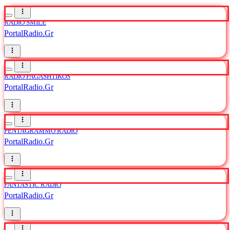
RADIO SMILE
PortalRadio.Gr
RADIO PAGASHTIKOS
PortalRadio.Gr
PENTAGRAMMO RADIO
PortalRadio.Gr
FANTASTIC RADIO
PortalRadio.Gr