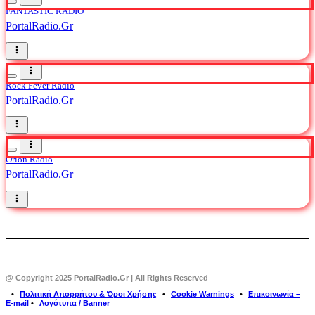
FANTASTIC RADIO
PortalRadio.Gr
Rock Fever Radio
PortalRadio.Gr
Orion Radio
PortalRadio.Gr
@ Copyright 2025 PortalRadio.Gr | All Rights Reserved
⠀•⠀
Πολιτική Απορρήτου & Όροι Χρήσης
⠀•⠀
Cookie Warnings
⠀•⠀
Επικοινωνία –
E-mail
•⠀
Λογότυπα / Banner