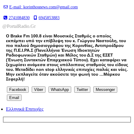
E-mail: korinthosnews.com@gmail.com
2741084830
6945853883
@PortalRadio.Gr
Ο Brake Fm 100.8 είναι Μουσικός Σταθμός ο οποίος
εκπέμπει υπό την επίβλεψη του κ. Γιώργου Ναστούλη, του
πιο παλιού δημοσιογράφου της Κορινθίας, Αντιπροέδρου
της Π.Ε.Ι.ΡΑ.Σ (Πανελλήνια Ένωση Ιδιοκτητών
Ραδιοφωνικών Σταθμών) και Μέλος του Δ.Σ της ΕΣΕΤ
(Ένωση Συντακτών Επαρχιακού Τύπου). Εχει καταφέρει να
ξεχωρίσει ανάμεσα στους υπόλοιπους σταθμούς του είδους
του. Μεταδίδει non stop ελληνικές επιτυχίες παλιές και νέες.
Μην εκπλαγείτε όταν ακούσετε την φωνή του …Μάρκου
Σεφερλή!
Facebook
Viber
WhatsApp
Twitter
Messenger
Email
Ελληνικά Επιτυχίες