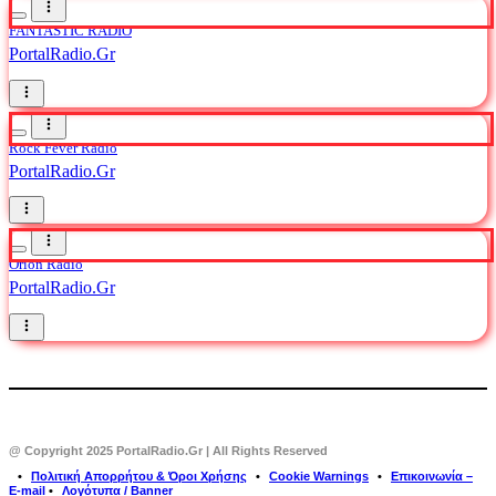
FANTASTIC RADIO
PortalRadio.Gr
Rock Fever Radio
PortalRadio.Gr
Orion Radio
PortalRadio.Gr
@ Copyright 2025 PortalRadio.Gr | All Rights Reserved
⠀•⠀
Πολιτική Απορρήτου & Όροι Χρήσης
⠀•⠀
Cookie Warnings
⠀•⠀
Επικοινωνία –
E-mail
•⠀
Λογότυπα / Banner