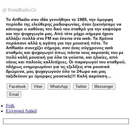
@ PortalRadio.Gr
Το ArtRadio σαν ιδέα γεννήθηκε το 1985, την όμορφη
περίοδο της ελεύθερης ραδιοφωνίας, όταν ξεκινήσαμε να
κάνουμε ο καθένας τον δικό του σταθμό για την καψούρα
και την ψυχαγωγία μας. Από τότε μέχρι σήμερα έχουν
αλλάξει πολλά στα FM και έπειτα στα web. Τα Χρόνια
περάσανε αλλά η αγάπη για την μουσική πότε. Το
ArtRadio συνεχίζει σήμερα, σαν ένας σύγχρονος web
σταθμός και ψυχαγωγεί όπως πάντα τους ακροατές του με
πολύ καλή μουσική για όλα τα γούστα, και ηλικίες, από
νέους και παλιούς καλλιτέχνες. Οι παραγωγοί του σταθμού,
πλήρως ενημερωμένοι για τις εξελίξεις στα μουσικά
δρώμενα, μας ψυχαγωγούν όλο το 24ωρο και μας
ταξιδεύουν με όμορφες μουσικές!!! Καλή ακρόαση…
Facebook
Viber
WhatsApp
Twitter
Messenger
Email
Folk
Ελληνικά Λαϊκά