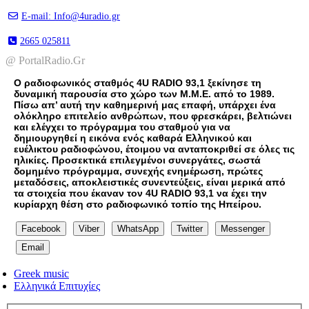
E-mail: Info@4uradio.gr
2665 025811
@ PortalRadio.Gr
Ο ραδιοφωνικός σταθμός 4U RADIO 93,1 ξεκίνησε τη
δυναμική παρουσία στο χώρο των Μ.Μ.Ε. από το 1989.
Πίσω απ’ αυτή την καθημερινή μας επαφή, υπάρχει ένα
ολόκληρο επιτελείο ανθρώπων, που φρεσκάρει, βελτιώνει
και ελέγχει το πρόγραμμα του σταθμού για να
δημιουργηθεί η εικόνα ενός καθαρά Ελληνικού και
ευέλικτου ραδιοφώνου, έτοιμου να ανταποκριθεί σε όλες τις
ηλικίες. Προσεκτικά επιλεγμένοι συνεργάτες, σωστά
δομημένο πρόγραμμα, συνεχής ενημέρωση, πρώτες
μεταδόσεις, αποκλειστικές συνεντεύξεις, είναι μερικά από
τα στοιχεία που έκαναν τον 4U RADIO 93,1 να έχει την
κυρίαρχη θέση στο ραδιοφωνικό τοπίο της Ηπείρου.
Facebook
Viber
WhatsApp
Twitter
Messenger
Email
Greek music
Ελληνικά Επιτυχίες