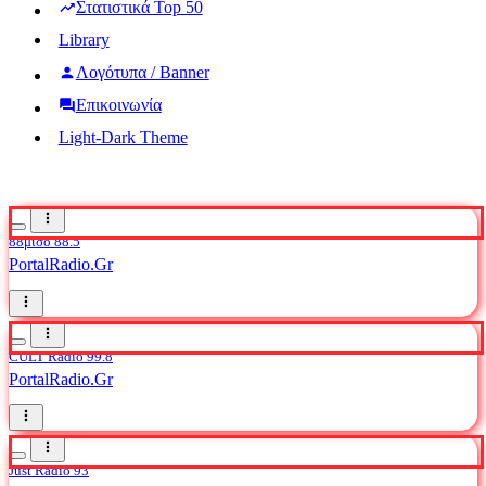
Στατιστικά Top 50
Library
Λογότυπα / Banner
Επικοινωνία
Light-Dark Theme
88μισό 88.5
PortalRadio.Gr
CULT Radio 99.8
PortalRadio.Gr
Just Radio 93